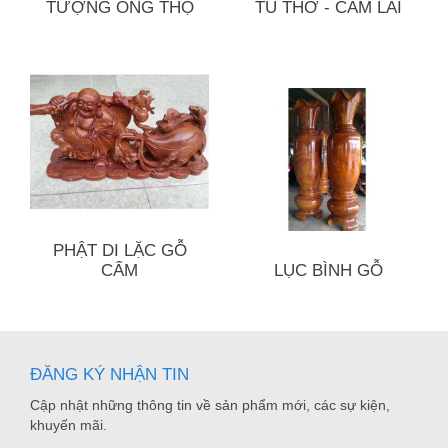
TƯỢNG ÔNG THỌ
TỦ THỜ - CẨM LAI
PHẬT DI LẶC GỖ
CẨM
LỤC BÌNH GỖ
ĐĂNG KÝ NHẬN TIN
Cập nhật những thông tin về sản phẩm mới, các sự kiện,
khuyến mãi.