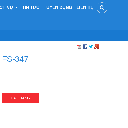
ỊCH VỤ
TIN TỨC
TUYỂN DỤNG
LIÊN HỆ
FS-347
ĐẶT HÀNG