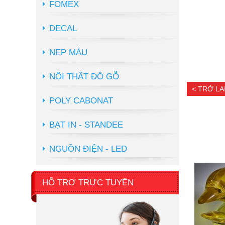
FOMEX
DECAL
NẸP MÀU
NỘI THẤT ĐỒ GỖ
< TRỞ LẠ
POLY CABONAT
BẠT IN - STANDEE
NGUỒN ĐIỆN - LED
HỖ TRỢ TRỰC TUYẾN