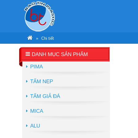
Chi tiết
DANH MỤC SẢN PHẨM
PIMA
TẤM NẸP
TẤM GIẢ ĐÁ
MICA
ALU