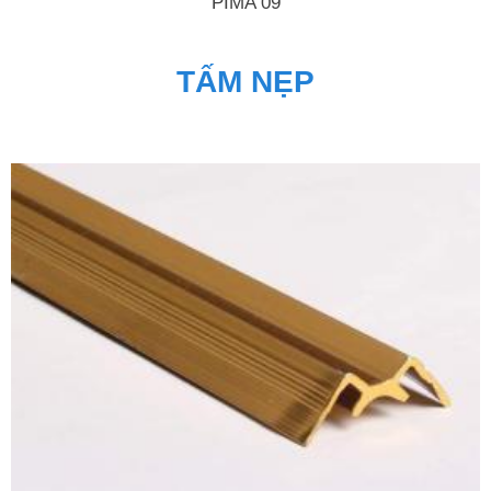
PIMA 09
TẤM NẸP